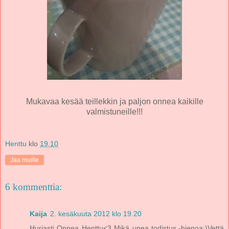
Mukavaa kesää teillekkin ja paljon onnea kaikille
valmistuneille!!!
Henttu
klo
19.10
Jaa muille
6 kommenttia:
Kaija
2. kesäkuuta 2012 klo 19.20
Hurjasti Onnea Henttu<3 Mikä upea todistus,-hienoa:)Vettä